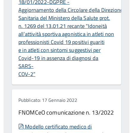
18/01/2022-DGPRE
-
Aggiornamento
della
Circolare
della
Direzione
Gen
Sanitaria del Ministero della Salute prot.
n. 1269 del 13.01.21 recante
“
Idoneità
all
’
attività sportiva agonistica in atleti non
professionisti Covid 19 positivi guariti
e in atleti con sintomi suggestivi per
Covid-19 in assenza di diagnosi da
SARS-
COV-2
”
Pubblicato: 17 Gennaio 2022
FNOMCeO comunicazione n. 13/2022
pdf
Modello certificato medico di