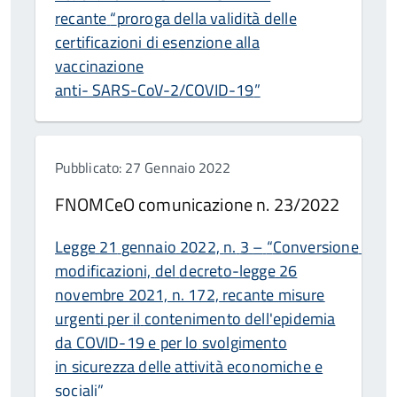
recante
“
proroga della validità delle
certificazioni di esenzione alla
vaccinazione
anti- SARS-CoV-2/COVID-19
”
Pubblicato: 27 Gennaio 2022
FNOMCeO comunicazione n. 23/2022
Legge
21
gennaio
2022,
n.
3
–
“
Conversione
in
le
modificazioni,
del
decreto-legge
26
novembre 2021, n. 172, recante misure
urgenti
per
il
contenimento dell'epidemia
da COVID-19 e per lo
svolgimento
in sicurezza delle attività economiche e
sociali
”