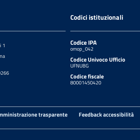
Codici istituzionali
Codice IPA
i 1
omop_042
ona
Codice Univoco Ufficio
UFNUBG
0266
Codice fiscale
80001450420
mministrazione trasparente
Feedback accessibilità