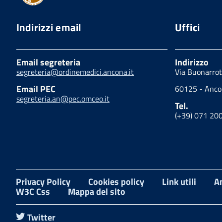
Indirizzi email
Uffici
Email segreteria
Indirizzo
segreteria@ordinemedici.ancona.it
Via Buonarrot
Email PEC
60125 - Anc
segreteria.an@pec.omceo.it
Tel.
(+39) 071 20
Privacy Policy
Cookies policy
Link utili
A
W3C Css
Mappa del sito
Twitter