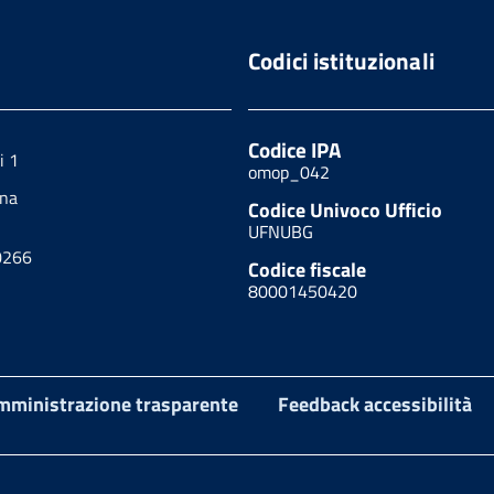
Codici istituzionali
Codice IPA
i 1
omop_042
ona
Codice Univoco Ufficio
UFNUBG
0266
Codice fiscale
80001450420
mministrazione trasparente
Feedback accessibilità