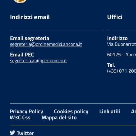
Indirizzi email
Uffici
Email segreteria
Indirizzo
segreteria@ordinemedici.ancona.it
Via Buonarrot
Email PEC
60125 - Anc
segreteria.an@pec.omceo.it
Tel.
(+39) 071 20
Privacy Policy
Cookies policy
Link utili
A
W3C Css
Mappa del sito
Twitter