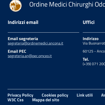
Ordine Medici Chirurghi Odo
Indirizzi email
Uffici
Email segreteria
Indirizzo
segreteria@ordinemedici.ancona.it
Via Buonarrot
Email PEC
60125 - Anc
segreteria.an@pec.omceo.it
Tel.
(+39) 071 20
Privacy Policy
Cookies policy
Link utili
A
W3C Css
Mappa del sito