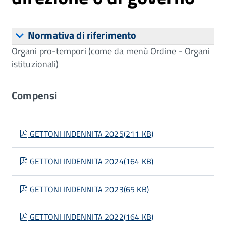
Normativa di riferimento
Organi pro-tempori (come da menù Ordine - Organi
istituzionali)
Compensi
pdf
GETTONI INDENNITA 2025
(
211 KB
)
pdf
GETTONI INDENNITA 2024
(
164 KB
)
pdf
GETTONI INDENNITA 2023
(
65 KB
)
pdf
GETTONI INDENNITA 2022
(
164 KB
)